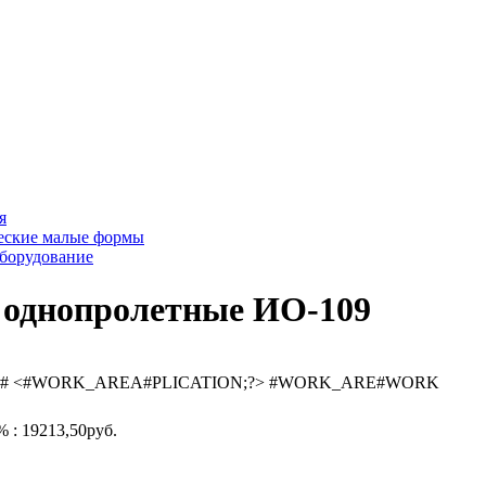
я
еские малые формы
борудование
 однопролетные ИО-109
# <#WORK_AREA#PLICATION;?> #WORK_ARE#WORK
 : 19213,50руб.