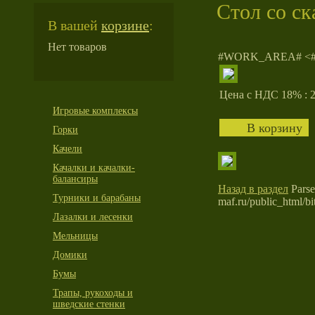
Стол со с
В вашей
корзине
:
Нет товаров
#WORK_AREA# <
Цена с НДС 18% : 2
Игровые комплексы
Горки
Качели
Качалки и качалки-
балансиры
Назад в раздел
Parse 
Турники и барабаны
maf.ru/public_html/bit
Лазалки и лесенки
Мельницы
Домики
Бумы
Трапы, рукоходы и
шведские стенки