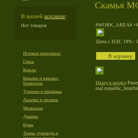
Скамья М
В вашей
корзине
:
#WORK_AREA# <
Нет товаров
Цена с НДС 18% : 1
Игровые комплексы
Горки
Качели
Качалки и качалки-
Назад в раздел
Parse 
балансиры
maf.ru/public_html/bit
Турники и барабаны
Лазалки и лесенки
Мельницы
Домики
Бумы
Трапы, рукоходы и