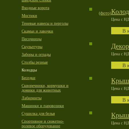
шведские стенки
Входные ворота
Колод
(фото)
Мостики
Цена с НД
Теневые навесы и перголы
Скамьи и лавочки
Песочницы
Декор
Скульптуры
Цена с НД
Заборы и ограды
Столбы резные
Колодцы
Беседки
Крышк
Скворечники, кормушки и
Цена с НД
домики для животных
Лабиринты
Машинки и паровозики
Сушилка для белья
Крышк
Спортивное и сюжетно-
Цена с НД
ролевое оборудование